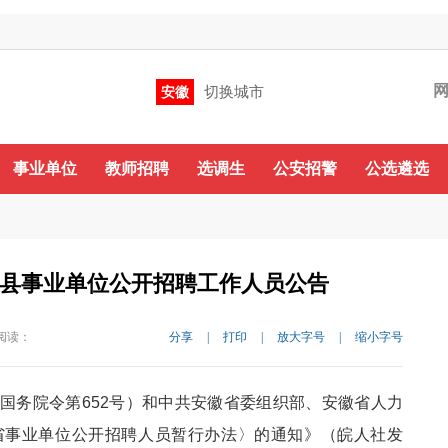
切换城市
安徽
咨询QQ
QQ群
微信
QQ群：479852545 288714547
事业单位
教师招聘
选调生
公安招警
公选遴选
肥东县事业单位公开招聘工作人员公告
阅读：
分享
|
打印
|
放大字号
|
缩小字号
国务院令第652号）和中共安徽省委组织部、安徽省人力
省事业单位公开招聘人员暂行办法〉的通知》（皖人社发