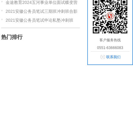
金途教育2024五河事业单位面试蝶变营
2021安徽公务员笔试三期班冲刺班合影
2021安徽公务员笔试申论私塾冲刺班
热门排行
客户服务热线
0551-63666083
10
1
2
3
4
5
6
7
8
9
联系我们