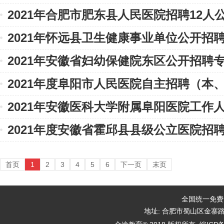
2021年合肥市肥东县人民医院招聘12人
院）入围分数线的通知
2021年怀远县卫生健康事业单位公开招
2021年安徽省妇幼保健院东区公开招聘
告
2021年度阜阳市人民医院自主招聘（本
公告
2021年安徽医科大学附属阜阳医院工作
人员公告
2021年度安徽省霍邱县县级公立医院招
（预公告）
告
首页
1
2
3
4
5
6
下一页
末页
全国统一免费咨询
地址: 合肥市蜀山区金寨