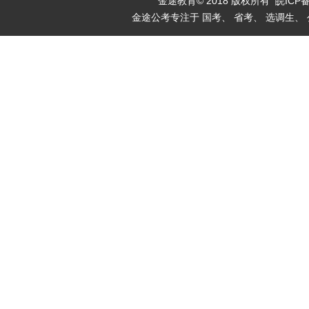
金途教育© 2018 版权所有
皖ICP备
金途公考专注于 国考、 省考、 选调生、