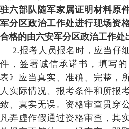
驻
六
部队
随军家属
证明材料原
军分区政治工作处进行现场资
合格的由
六安
军分区政治工作处
2.
报考人员
报名时，应当仔
件
，
签署诚信承诺书，填写
的
表》应当真实、准确、完整
，
人实际情况、报考条件和所报
致、真实无误。
资格审查贯穿
凡弄虚作假通过资格审查
，
其