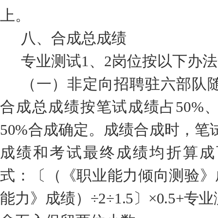
上。
八
、合成总成绩
专业测试
1
、
2
岗位按以下办法
（一）非
定向招聘
驻六部队
合成总成绩
按笔试成绩占
50%
50%
合成确定。成绩合成时，笔
成绩
和考试最终成绩
均折算成
式：
〔
（《
职业能力倾向测验
》
能力
》
成绩
）
÷2÷1.5
〕
×0.5+
专业