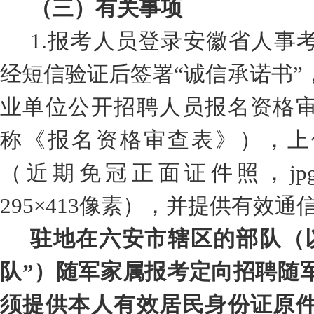
（三）有关事项
1.
报考人员登录安徽省人事
经短信验证后签署
“
诚信承诺书
”
业单位公开招聘人员报名资格
称《报名资格审查表》）
，上
（近期免冠正面证件照，
jp
295×413
像素），并
提供有效通
驻
地在
六安市辖区的
部队
（
队
”
）
随军家属
报考定向招聘
随
须提供本人有效居民身份证原