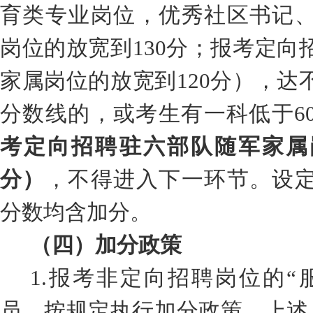
育类专业岗位，
优秀社区书记
岗位的
放宽到
130
分
；报考定向
家属
岗位的放宽到
120
分
），达
分数线的，或考生有一科低于
6
考定向招聘驻
六
部队
随军家属
分）
，不得进入下一环节。
设
分数均含加分。
（四）加分政策
1.
报考非定向招聘岗位的
“
员，按规定执行加分政策。上述