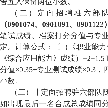
舍五入保留两位小数
。
（
二
）
定向招聘
驻六部
（
0901074
、
0901091
、
0901122
笔试成绩、
档案打分
分值与专
定。计算公式：
〔（《职业能力
《综合应用能力》成绩）
÷2÷1.5
分值
×0.35
+
专业测试成绩
×0.
3
，
小数。
（三）非
定向招聘
驻六部队
如出现最后一名合成总成绩同