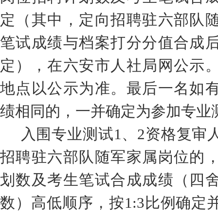
定
（
其中，定向招聘驻六部队
笔试成绩与
档案打分
分值
合成
定
），
在
六安市人社局
网公示
地点以公示为准。最后一名如
绩相同的，一并确定为参加专业
入围专业测试
1
、
2
资格复审
招聘驻
六
部队
随军家属
岗位
的
划数及考生笔试合成成绩（四
数）高低顺序
，
按
1:
3
比例
确定