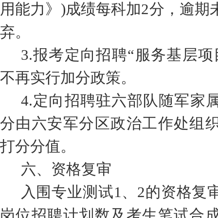
用能力》
)
成绩每科加
2
分
，逾期
弃
。
3.
报考定向招聘
“
服务基层项
不再实行加分政策。
4.
定向招聘
驻六部队
随军家
分
由
六安
军分区政治工作处组
打
分分值。
六、
资格复审
入围专业测试
1
、
2
的
资格复
岗位招聘计划数及考生笔试合