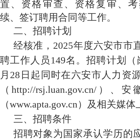
置、资格审查、资格复审、考
续、签订聘用合同等工作。
二、招聘计划
经核准，
2025
年
度
六安市
市
聘工作人员
149
名
。
招聘计划（
月
28
日起同时在
六安市人力资
（
http://rsj.luan.gov.cn/
）、安
（
www.apta.gov.cn
）及相关媒体
三、招聘条件
招聘对象为国家承认学历的