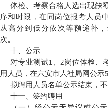
体检、考察合格人选出现缺
序和时限，在同岗位报考人员
从高分到低分依次等额递补，
次
。
十
、公示
对
专业测试
1
、
2
岗位
体检、
用人员，在
六安市人社局网
公示
拟聘用人员名单公示结束，不
十
一
、签约聘用
（
一
）
经公示无异议或公示