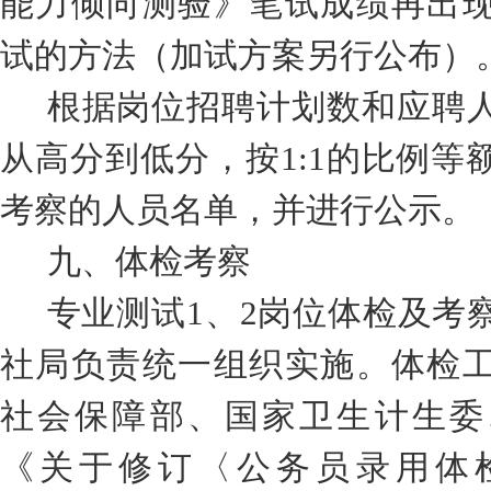
能力倾向测验
》笔试成绩再出
试的方法
（
加试方案另行公布
）
根据岗位招聘计划数和应聘
从高分到低分，按
1:1
的比例等
考察的人员名单，并进行公示。
九
、体检考察
专业测试
1
、
2
岗位
体检及考
社局
负责统一组织实施。
体检
社会保障部、国家卫生计生委
《关于修订〈公务员录用体