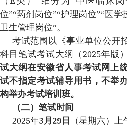
（
E
类）
”
细分为
“
中医临床岗
位
”“
药剂岗位
”“
护理岗位
”“
医学
卫生管理岗位
”
。
考试范围以《事业单位公开
科目笔试考试大纲（
20
25
年版
试大纲在安徽省人事考试网上
试不指定考试辅导用书，不举
构举办考试培训班。
（二）笔试时间
2025
年
3
月
29
日
（星期
六
）
上