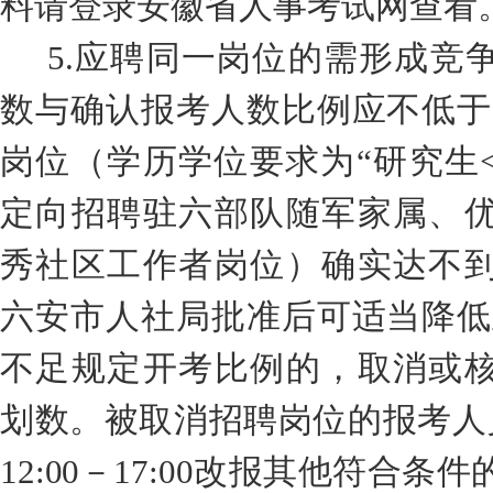
料请登录安徽省人事考试网查看
5.
应聘同一岗位的需形成竞
数与
确认报考人数
比例应不低于
岗位（学历
学位
要求为
“
研究生
定向招聘驻六部队
随军家属、
秀社区工作者岗位
）确实达不
六安市人社局
批准后可适当降低
不足规定开考比例的，取消或
划数
。
被取消招聘岗位的报考人
12:00
－
17:00
改报其他符合条件