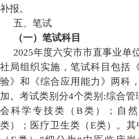
补报。
五
、笔试
（一）笔试科目
2025
年
度
六安市市直事业单
社局
组织实施，
笔试科目包括
验》和《综合应用能力》
两科
加。考试类别分
4
个类别
:
综合管
会科学专技类（
B
类）；自然
类）；医疗卫生类（
E
类）。其