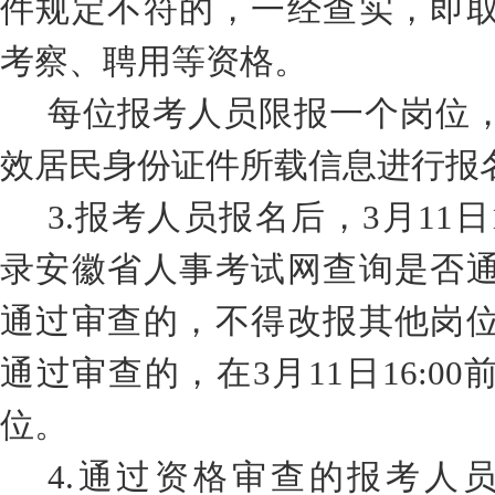
件规定不符的，一经查实，即
考察、
聘用等资格。
每位报考人员限报一个岗位
效居民身份证件所载信息进行报
3.
报考人员报名后，
3
月
11
日
录安徽省人事考试网查询是否
通过审查的，不得改报其他岗
通过审查的，
在
3
月
11
日
16
:
00
位。
4.
通过资格审查的报考人