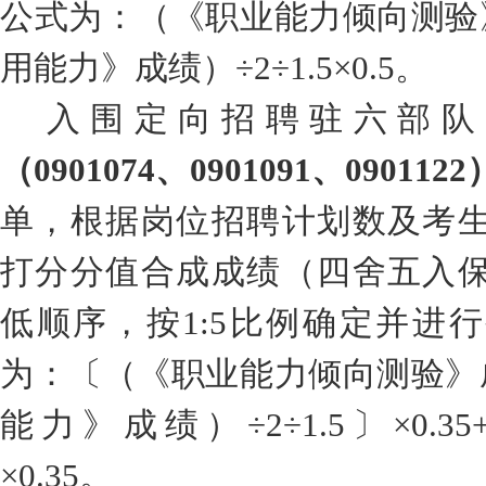
公式
为
：
（
《职业能力倾向测验
用能力》成绩）
÷2÷1.5×0.5
。
入围
定向招聘驻
六
部队
（
0901074
、
0901091
、
0901122
单，根据岗位招聘计划数及考
打分分值合成成绩（四舍五入
低顺序，按
1:5
比例确定并进行
为：〔（《职业能力倾向测验》
能力》成绩）
÷2÷1.5
〕
×0.35
×0.35
。