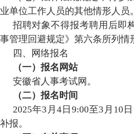
业单位工作人员的其他情形人员
招聘对象
不得报考聘用后即
事管理回避规定》第六条所列情
四
、网络报名
（一）
报名网站
安徽省人事考试网
。
（二）报名时间
202
5
年
3
月
4
日
9:00
至
3
月
10
日
补报。