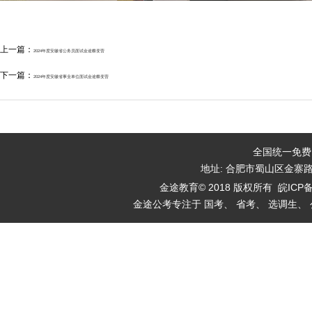
上一篇：
2024年度安徽省公务员面试金途蝶变营
下一篇：
2024年度安徽省事业单位面试金途蝶变营
全国统一免费咨询
地址: 合肥市蜀山区金寨
金途教育© 2018 版权所有
皖ICP备
金途公考专注于 国考、 省考、 选调生、