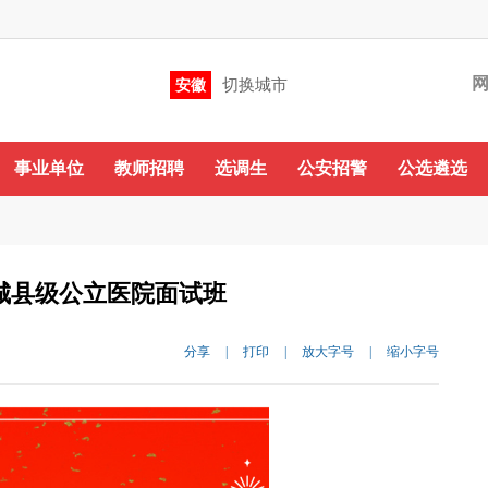
切换城市
安徽
咨询QQ
QQ群
微信
QQ群：479852545 288714547
事业单位
教师招聘
选调生
公安招警
公选遴选
蒙城县级公立医院面试班
分享
|
打印
|
放大字号
|
缩小字号