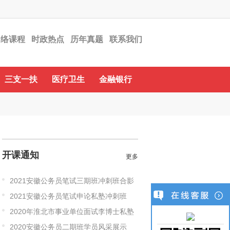
网络课程
时政热点
历年真题
联系我们
在线客服
三支一扶
医疗卫生
金融银行
开课通知
更多
2021安徽公务员笔试三期班冲刺班合影
2021安徽公务员笔试申论私塾冲刺班
2020年淮北市事业单位面试李博士私塾
2020安徽公务员二期班学员风采展示
班