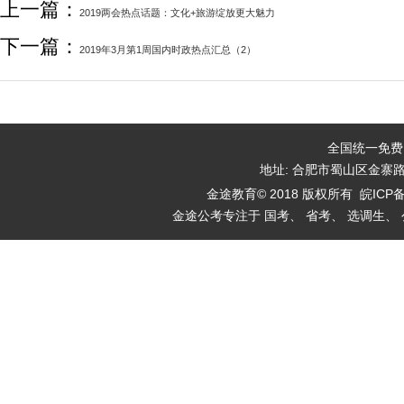
上一篇：
2019两会热点话题：文化+旅游绽放更大魅力
下一篇：
2019年3月第1周国内时政热点汇总（2）
全国统一免费咨询
地址: 合肥市蜀山区金寨
金途教育© 2018 版权所有
皖ICP备
金途公考专注于 国考、 省考、 选调生、