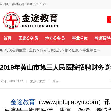
全国统一咨询电话：400-093-7879
你好，欢迎来到金途教育！
咨询QQ
首页
国家公务员
地方公务员
事业单位
教师招聘
您现在的位置：
主页
>
招考信息汇总
>
报考信息
>
事业单位
>
2019年黄山市第三人民医院招聘财务
时间：2019-03-12
|
来源：未知
|
阅读：
金途教育
（www.jintujiaoyu.c
医院是一所集医疗、康复、保健、教学