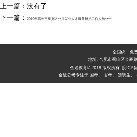
上一篇：没有了
下一篇：
2019年赣州市章贡区公共就业人才服务局招工作人员公告
全国统一免费咨
地址: 合肥市蜀山区金寨
金途教育© 2018 版权所有
皖ICP备
金途公考专注于 国考、 省考、 选调生、