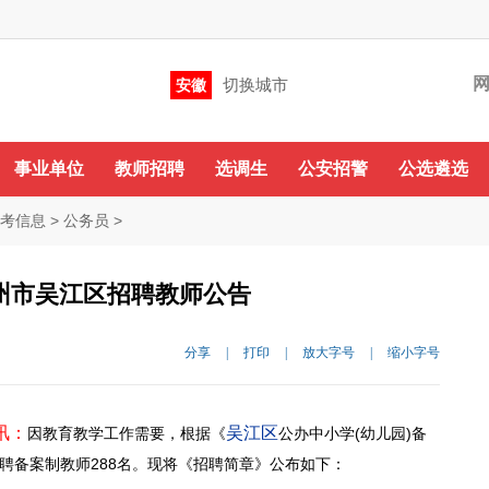
切换城市
安徽
咨询QQ
QQ群
微信
QQ群：479852545 288714547
事业单位
教师招聘
选调生
公安招警
公选遴选
考信息
>
公务员
>
苏州市吴江区招聘教师公告
分享
|
打印
|
放大字号
|
缩小字号
讯：
吴江区
因教育教学工作需要，根据《
公办中小学(幼儿园)备
招聘备案制教师288名。现将《招聘简章》公布如下：