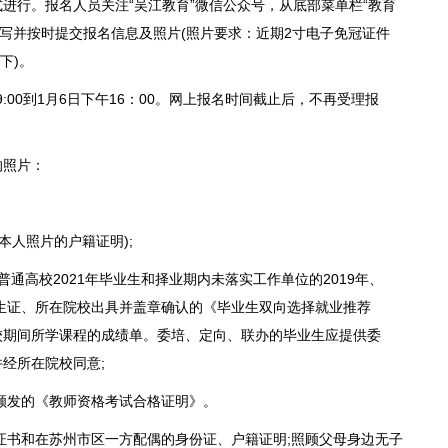
行。报名人员关注“吴江教育”微信公众号，从底部菜单栏“教育
填写并按时提交报名信息及照片(照片要求：近期2寸电子免冠证件
以下)。
:00到1月6日下午16：00。网上报名时间截止后，不再受理报
照片：
本人照片的户籍证明);
通高校2021年毕业生和择业期内未落实工作单位的2019年、
学生证、所在院校出具并盖章确认的《毕业生双向选择就业推荐
校期间所学课程的成绩单。委培、定向、联办的毕业生应提供委
经所在院校同意;
颁发的《教师资格考试合格证明》。
证书和在苏州市区一方配偶的身份证、户籍证明;照顾父母身边无子