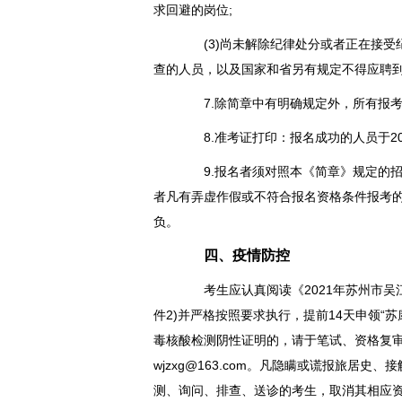
求回避的岗位;
(3)尚未解除纪律处分或者正在接受
查的人员，以及国家和省另有规定不得应聘
7.除简章中有明确规定外，所有报考资
8.准考证打印：报名成功的人员于20
9.报名者须对照本《简章》规定的招
者凡有弄虚作假或不符合报名资格条件报考
负。
四、疫情防控
考生应认真阅读《2021年苏州市吴
件2)并严格按照要求执行，提前14天申领“
毒核酸检测阴性证明的，请于笔试、资格复审(
wjzxg@163.com。凡隐瞒或谎报旅居
测、询问、排查、送诊的考生，取消其相应