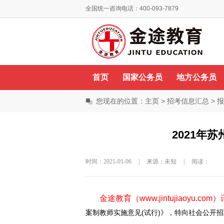
全国统一咨询电话：400-093-7879
你好，欢迎来到金途教育！
首页
国家公务员
地方公务员
您现在的位置：
主页
>
招考信息汇总
>
报
2021年
时间：2021-01-06
|
来源：未知
|
阅读：
金途教育（
www.jintujiaoyu.com
）
案制教师实施意见(试行)》，特向社会公开