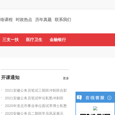
网络课程
时政热点
历年真题
联系我们
在线客服
三支一扶
医疗卫生
金融银行
开课通知
更多
2021安徽公务员笔试三期班冲刺班合影
2021安徽公务员笔试申论私塾冲刺班
2020年淮北市事业单位面试李博士私塾
2020安徽公务员二期班学员风采展示
班